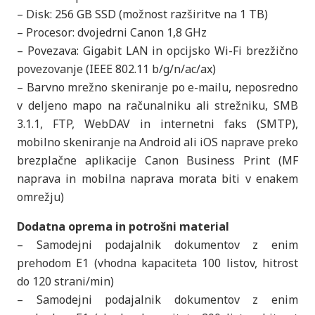
– Disk: 256 GB SSD (možnost razširitve na 1 TB)
– Procesor: dvojedrni Canon 1,8 GHz
– Povezava: Gigabit LAN in opcijsko Wi-Fi brezžično
povezovanje (IEEE 802.11 b/g/n/ac/ax)
– Barvno mrežno skeniranje po e-mailu, neposredno
v deljeno mapo na računalniku ali strežniku, SMB
3.1.1, FTP, WebDAV in internetni faks (SMTP),
mobilno skeniranje na Android ali iOS naprave preko
brezplačne aplikacije Canon Business Print (MF
naprava in mobilna naprava morata biti v enakem
omrežju)
Dodatna oprema in potrošni material
– Samodejni podajalnik dokumentov z enim
prehodom E1 (vhodna kapaciteta 100 listov, hitrost
do 120 strani/min)
– Samodejni podajalnik dokumentov z enim