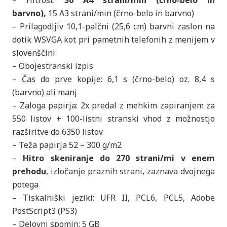
barvno),
15 A3 strani/min (črno-belo in barvno)
– Prilagodljiv 10,1-palčni (25,6 cm) barvni zaslon na
dotik WSVGA kot pri pametnih telefonih z menijem v
slovenščini
– Obojestranski izpis
– Čas do prve kopije: 6,1 s (črno-belo) oz. 8,4 s
(barvno) ali manj
– Zaloga papirja: 2x predal z mehkim zapiranjem za
550 listov + 100-listni stranski vhod z možnostjo
razširitve do 6350 listov
– Teža papirja 52 – 300 g/m2
–
Hitro skeniranje do 270 strani/mi v enem
prehodu
, izločanje praznih strani, zaznava dvojnega
potega
– Tiskalniški jeziki: UFR II, PCL6, PCL5, Adobe
PostScript3 (PS3)
– Delovni spomin: 5 GB