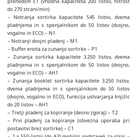
prehodom E1 (vhodna kapaciteta 200 listov, hitrost
do 270 strani/min)
– Notranja sortirka kapacitete 545 listov, dvema
pladnjema in s spenjalnikom do 50 listov (dvojno,
vogalno in ECO) – N1
– Notranji dvojni pladenj – M1
– Buffer enota za zunanjo sortirko – P1
– Zunanja sortirka kapacitete 3.250 listov, dvema
pladnjema in s spenjalnikom do 50 listov (dvojno,
vogalno in ECO) – AH1
– Zunanja booklet sortirka kapacitete 3.250 listov,
dvema pladnjema in s spenjalnikom do 50 listov
(dvojno, vogalno in ECO), funkcija ustvarjanja knjižic
do 20 listov – AH1
– Tretji pladenj za kopiranje (desno zgoraj) – T2
– Prvi pladenj za kopiranje (obvezna uporaba pri
postavitvi brez sortirke) – C1
– 2 x 550-listni (do A3) mobilni podstavek za stroj –