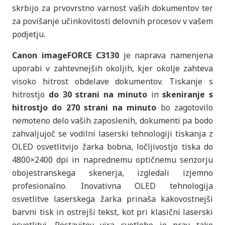
skrbijo za prvovrstno varnost vaših dokumentov ter
za povišanje učinkovitosti delovnih procesov v vašem
podjetju.
Canon imageFORCE C3130
je naprava namenjena
uporabi v zahtevnejših okoljih, kjer okolje zahteva
visoko hitrost obdelave dokumentov. Tiskanje s
hitrostjo
do 30 strani na minuto
in
skeniranje s
hitrostjo do 270 strani na minuto
bo zagotovilo
nemoteno delo vaših zaposlenih, dokumenti pa bodo
zahvaljujoč se vodilni laserski tehnologiji tiskanja z
OLED osvetlitvijo žarka bobna, ločljivostjo tiska do
4800×2400 dpi in naprednemu optičnemu senzorju
obojestranskega skenerja, izgledali izjemno
profesionalno. Inovativna OLED tehnologija
osvetlitve laserskega žarka prinaša kakovostnejši
barvni tisk in ostrejši tekst, kot pri klasični laserski
osvetlitvi. Postavitev vira svetlobe je prav tako