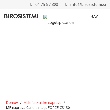
01 75 57 800
info@birosistemi.si
BIROSISTEMI
NAV
Domov
/
Multifunkcijske naprave
/
MF naprava Canon imageFORCE C3130