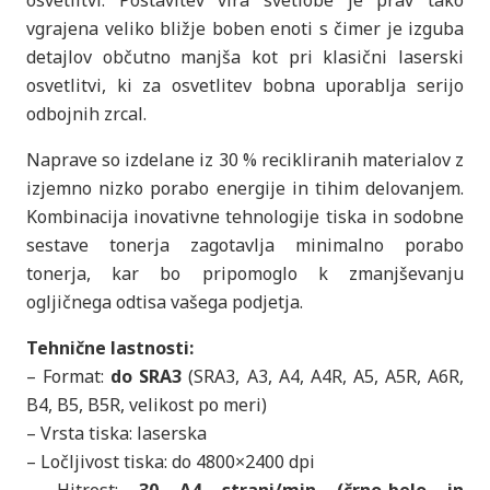
vgrajena veliko bližje boben enoti s čimer je izguba
detajlov občutno manjša kot pri klasični laserski
osvetlitvi, ki za osvetlitev bobna uporablja serijo
odbojnih zrcal.
Naprave so izdelane iz 30 % recikliranih materialov z
izjemno nizko porabo energije in tihim delovanjem.
Kombinacija inovativne tehnologije tiska in sodobne
sestave tonerja zagotavlja minimalno porabo
tonerja, kar bo pripomoglo k zmanjševanju
ogljičnega odtisa vašega podjetja.
Tehnične lastnosti:
– Format:
do SRA3
(SRA3, A3, A4, A4R, A5, A5R, A6R,
B4, B5, B5R, velikost po meri)
– Vrsta tiska: laserska
– Ločljivost tiska: do 4800×2400 dpi
– Hitrost:
30 A4 strani/min (črno-belo in